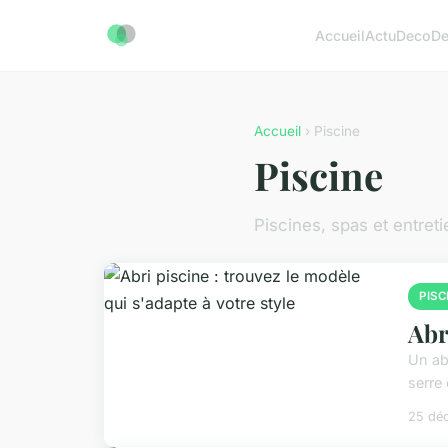
Accueil
Actu
Deco
D
Accueil
› Piscine
Piscine
Piscines, spas et entreti
PISC
Abr
Un abr
serre
25 dé