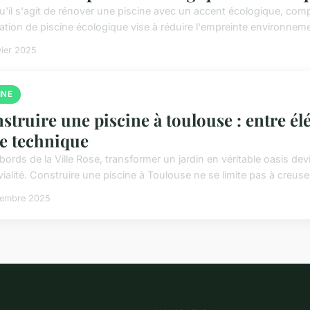
u'il s'agit de rénover une piscine avec un accent écologique, com
ation de piscine écologique vise à réduire l'empreinte environnemen
vier 2025
INE
struire une piscine à toulouse : entre é
re technique
bords de la Ville Rose, transformer un jardin en véritable oasis de
ialité. Construire une piscine à Toulouse ne se limite pas à creuser
cembre 2025