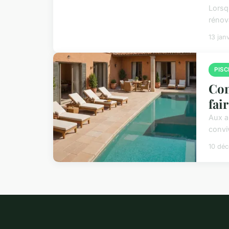
Lorsq
rénov
13 jan
PISC
Con
fai
Aux a
conviv
10 dé