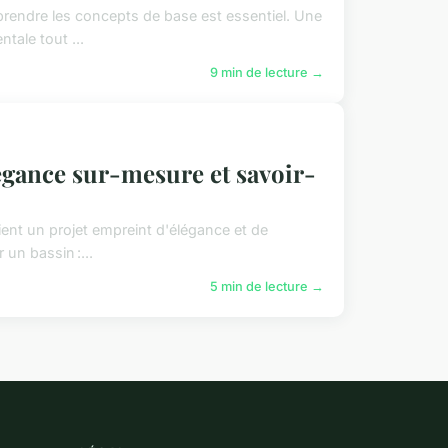
prendre les concepts de base est essentiel. Une
tale tout ...
9 min de lecture →
légance sur-mesure et savoir-
vient un projet empreint d'élégance et de
 un bassin :...
5 min de lecture →