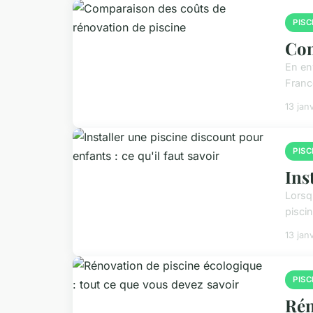
PISC
Com
En en
Franc
13 jan
PISC
Ins
Lorsq
piscin
13 jan
PISC
Rén