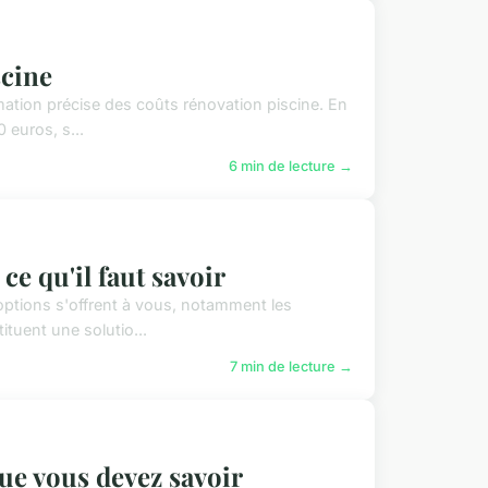
scine
imation précise des coûts rénovation piscine. En
 euros, s...
6 min de lecture →
ce qu'il faut savoir
options s'offrent à vous, notamment les
ituent une solutio...
7 min de lecture →
que vous devez savoir