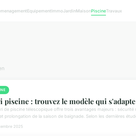
emenagement
Equipement
Immo
Jardin
Maison
Piscine
Travaux
en
INE
i piscine : trouvez le modèle qui s'adapte 
i de piscine télescopique offre trois avantages majeurs : sécurité 
 et prolongation de la saison de baignade. Selon les dernières étud
cembre 2025