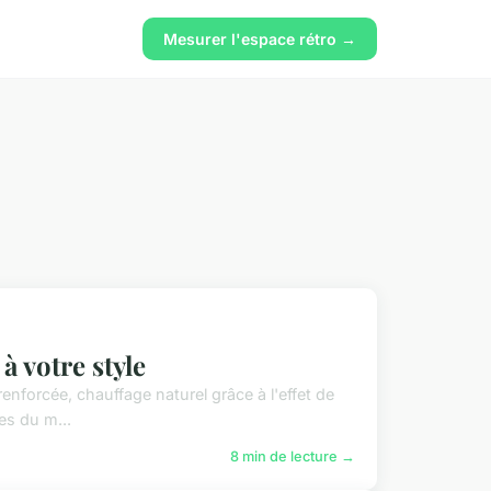
Mesurer l'espace rétro →
à votre style
renforcée, chauffage naturel grâce à l'effet de
es du m...
8 min de lecture →