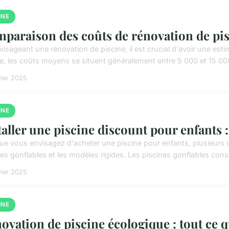
INE
paraison des coûts de rénovation de pi
visageant une rénovation de piscine, il est crucial d'avoir une est
e, les coûts moyens se situent généralement entre 5 000 et 15 000
vier 2025
INE
taller une piscine discount pour enfants : 
ue vous envisagez d'acheter une piscine pour enfants, plusieurs 
es gonflables et les modèles rigides. Les piscines gonflables const
vier 2025
INE
ovation de piscine écologique : tout ce 