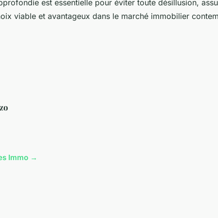
rofondie est essentielle pour éviter toute désillusion, assur
hoix viable et avantageux dans le marché immobilier conte
zo
cles Immo →