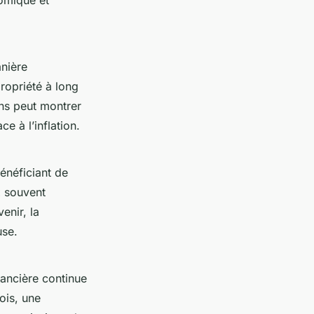
anière
propriété à long
ns peut montrer
e à l’inflation.
bénéficiant de
x souvent
enir, la
use.
ancière continue
ois, une