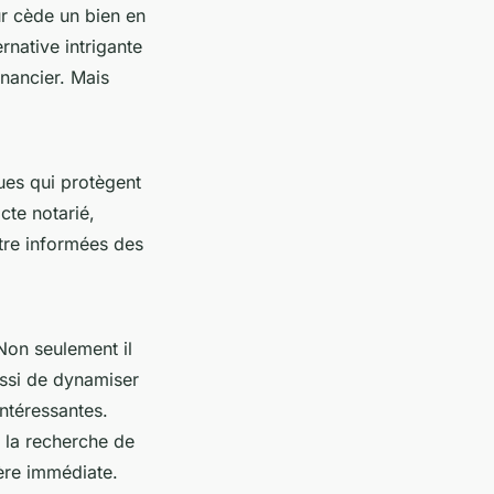
r cède un bien en
rnative intrigante
inancier. Mais
ues qui protègent
cte notarié,
’être informées des
Non seulement il
ussi de dynamiser
intéressantes.
 la recherche de
ère immédiate.