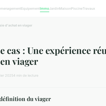
emenagement
Equipement
Immo
Jardin
Maison
Piscine
Travaux
sie d'achat en viager
e cas : Une expérience ré
 en viager
vier 2025
4 min de lecture
définition du viager