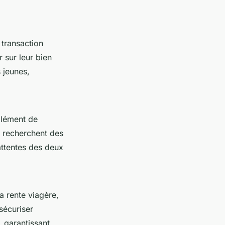
 transaction
 sur leur bien
 jeunes,
plément de
, recherchent des
attentes des deux
a rente viagère,
sécuriser
, garantissant