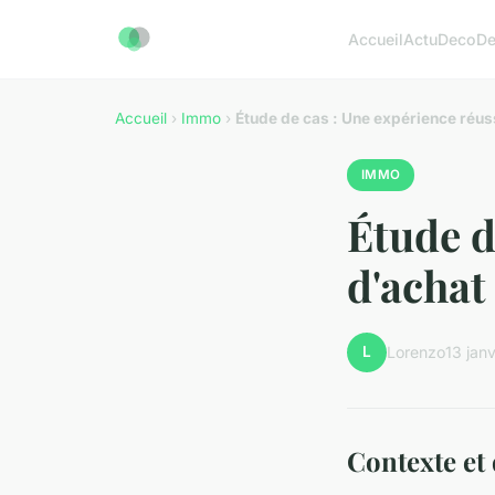
Accueil
Actu
Deco
D
Accueil
›
Immo
›
Étude de cas : Une expérience réus
IMMO
Étude d
d'achat
L
Lorenzo
13 jan
Contexte et 