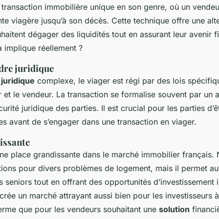
 transaction immobilière unique en son genre, où un vendeu
te viagère jusqu’à son décès. Cette technique offre une alte
aitent dégager des liquidités tout en assurant leur avenir f
a implique réellement ?
adre juridique
e
juridique
complexe, le viager est régi par des lois spécifiq
ur et le vendeur. La transaction se formalise souvent par un a
curité juridique des parties. Il est crucial pour les parties d
les avant de s’engager dans une transaction en viager.
issante
ne place grandissante dans le marché immobilier français. 
ions pour divers problèmes de logement, mais il permet a
s seniors tout en offrant des opportunités d’investissement 
rée un marché attrayant aussi bien pour les investisseurs à
terme que pour les vendeurs souhaitant une
solution
financi