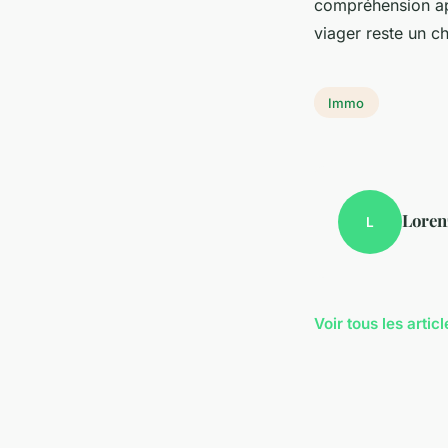
compréhension app
viager reste un c
Immo
Loren
L
Voir tous les arti