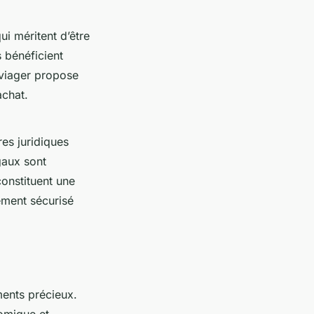
ui méritent d’être
 bénéficient
n viager propose
achat.
es juridiques
gaux sont
constituent une
gement sécurisé
ments précieux.
nomique et