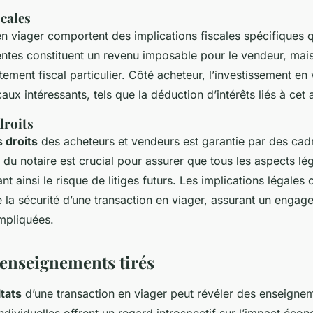
scales
en viager comportent des implications fiscales spécifiques q
ntes constituent un revenu imposable pour le vendeur, mais
tement fiscal particulier. Côté acheteur, l’investissement e
aux intéressants, tels que la déduction d’intérêts liés à cet 
droits
 droits
des acheteurs et vendeurs est garantie par des cadr
e du notaire est crucial pour assurer que tous les aspects lé
nt ainsi le risque de litiges futurs. Les implications légales 
de la sécurité d’une transaction en viager, assurant un enga
impliquées.
 enseignements tirés
tats
d’une transaction en viager peut révéler des enseigne
ndividuelles offrent un regard introspectif sur l’impact éco