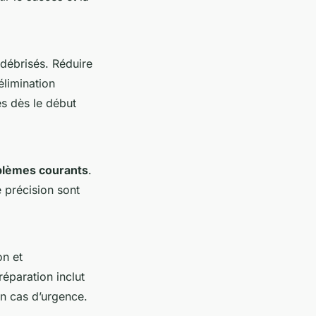
débrisés. Réduire
élimination
s dès le début
blèmes courants
.
e précision sont
on et
réparation inclut
en cas d’urgence.