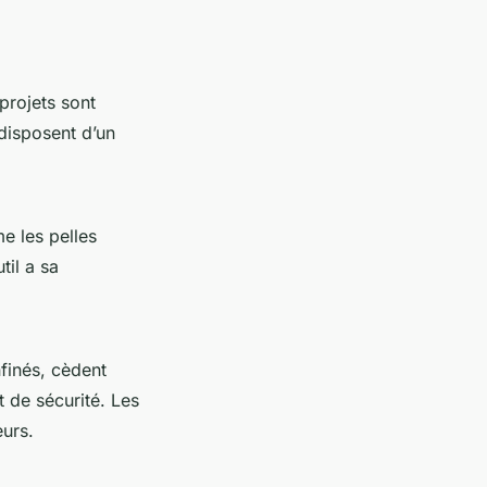
projets sont
disposent d’un
e les pelles
il a sa
finés, cèdent
 de sécurité. Les
urs.