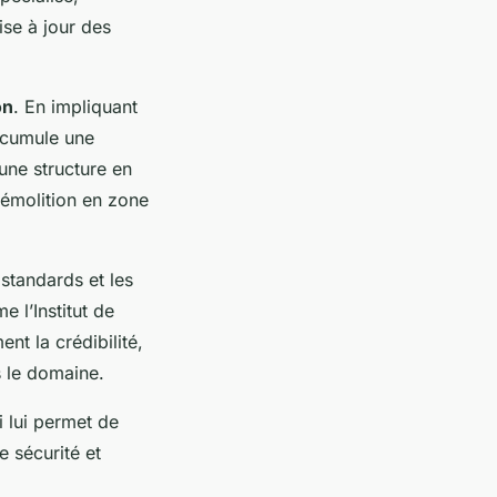
ise à jour des
on
. En impliquant
accumule une
une structure en
démolition en zone
 standards et les
 l’Institut de
t la crédibilité,
s le domaine.
 lui permet de
e sécurité et