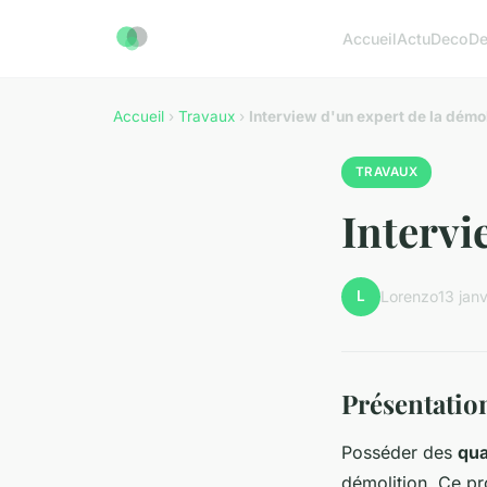
Accueil
Actu
Deco
D
Accueil
›
Travaux
›
Interview d'un expert de la démol
TRAVAUX
Intervi
L
Lorenzo
13 jan
Présentation
Posséder des
qua
démolition. Ce pr