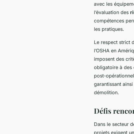
avec les équipemen
l’évaluation des
r
compétences perme
les pratiques.
Le respect strict
l’OSHA en Amériq
imposent des critè
obligatoire à des
post-opérationnel
garantissant ains
démolition.
Défis rencon
Dans le secteur d
projets exigent u