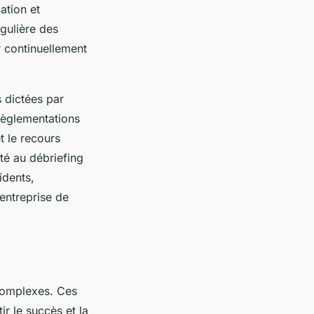
ation et
égulière des
 continuellement
 dictées par
règlementations
t le recours
té au débriefing
idents,
 entreprise de
omplexes. Ces
r le succès et la