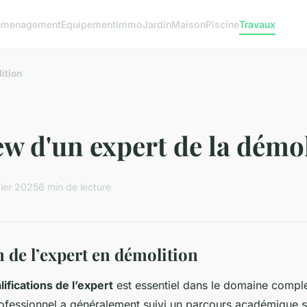
emenagement
Equipement
Immo
Jardin
Maison
Piscine
Travaux
ition
ew d'un expert de la démo
vier 2025
6 min de lecture
 de l’expert en démolition
lifications de l’expert
est essentiel dans le domaine compl
ofessionnel a généralement suivi un parcours académique s